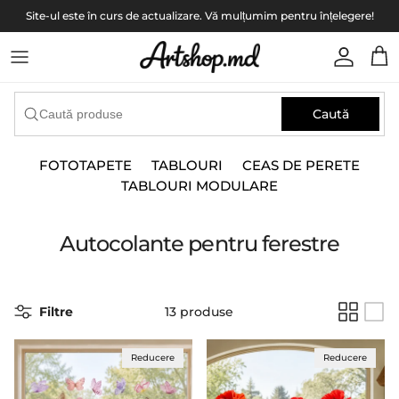
Translation missing: ro.accessibility.skip_to_content
Site-ul este în curs de actualizare. Vă mulțumim pentru înțelegere!
Translat
Tran
Caută
FOTOTAPETE
TABLOURI
CEAS DE PERETE
TABLOURI MODULARE
Autocolante pentru ferestre
Filtre
13 produse
Reducere
Reducere