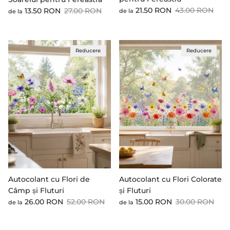
Preț cu reducere
Preț standard
Preț cu reducere
Preț standard
21.50 RON
43.00 RON
13.50 RON
27.00 RON
de la
de la
Reducere
Reducere
Autocolant cu Flori de
Autocolant cu Flori Colorate
Câmp și Fluturi
și Fluturi
Preț cu reducere
Preț standard
Preț cu reducere
Preț standard
26.00 RON
52.00 RON
15.00 RON
30.00 RON
de la
de la