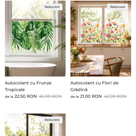
Reducere
Reducere
Autocolant cu Frunze
Autocolant cu Flori de
Tropicale
Grădină
Preț cu reducere
Preț standard
Preț cu reducere
Preț standard
22.50 RON
45.00 RON
21.00 RON
42.00 RON
de la
de la
Reducere