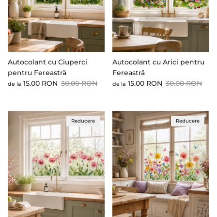
Autocolant cu Ciuperci
Autocolant cu Arici pentru
pentru Fereastră
Fereastră
Preț cu reducere
Preț standard
Preț cu reducere
Preț standard
15.00 RON
30.00 RON
15.00 RON
30.00 RON
de la
de la
Reducere
Reducere