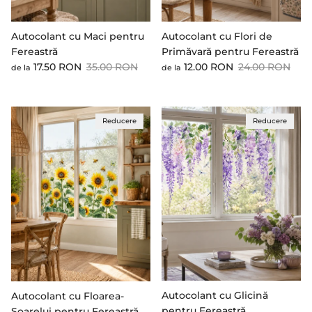
Autocolant cu Maci pentru
Autocolant cu Flori de
Fereastră
Primăvară pentru Fereastră
Preț cu reducere
Preț standard
Preț cu reducere
Preț standard
17.50 RON
35.00 RON
12.00 RON
24.00 RON
de la
de la
Reducere
Reducere
Autocolant cu Glicină
Autocolant cu Floarea-
pentru Fereastră
Soarelui pentru Fereastră