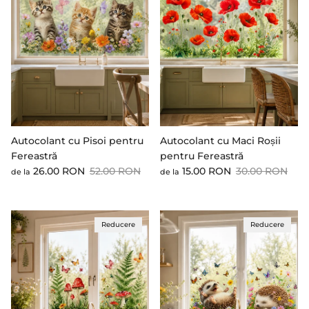
Autocolant cu Pisoi pentru
Autocolant cu Maci Roșii
Fereastră
pentru Fereastră
Preț cu reducere
Preț standard
Preț cu reducere
Preț standard
26.00 RON
52.00 RON
15.00 RON
30.00 RON
de la
de la
Reducere
Reducere