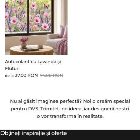
Autocolant cu Lavandă și
Fluturi
Preț cu reducere
Preț standard
37.00 RON
74.00 RON
de la
Nu ai găsit imaginea perfectă? Noi o creăm special
pentru DVS. Trimiteți-ne ideea, iar designerii noștri
o vor transforma în realitate.
Obțineți inspirație și oferte