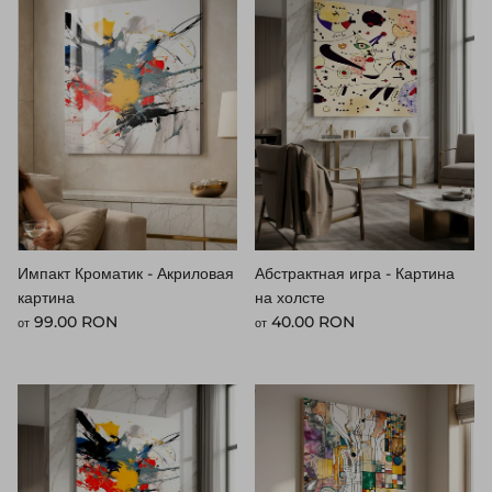
Импакт Кроматик - Акриловая
Абстрактная игра - Картина
картина
на холсте
Стандартная цена
Стандартная цена
99.00 RON
40.00 RON
от
от