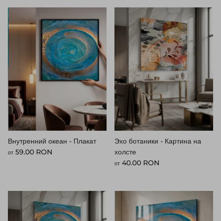
Внутренний океан - Плакат
Эхо ботаники - Картина на
Стандартная цена
59.00 RON
холсте
от
Стандартная цена
40.00 RON
от