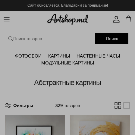
Translation missing: ru.accessibility.skip_to_content
Сайт обновляется. Благодарим за понимание!
Translat
Tran
Поиск
ФОТООБОИ
КАРТИНЫ
НАСТЕННЫЕ ЧАСЫ
МОДУЛЬНЫЕ КАРТИНЫ
Абстрактные картины
Фильтры
329 товаров