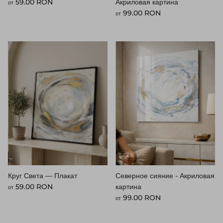
Стандартная цена
59.00 RON
Акриловая картина
от
Стандартная цена
99.00 RON
от
Круг Света — Плакат
Северное сияние - Акриловая
Стандартная цена
59.00 RON
картина
от
Стандартная цена
99.00 RON
от