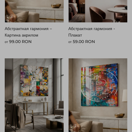
Абстрактная гармония –
Абстрактная гармония -
Картина акрилом
Плакат
Стандартная цена
Стандартная цена
99.00 RON
59.00 RON
от
от