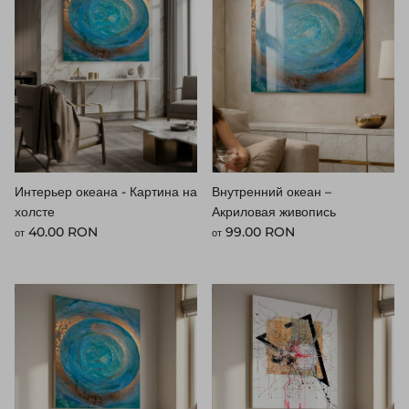
Интерьер океана - Картина на
Внутренний океан –
холсте
Акриловая живопись
Стандартная цена
Стандартная цена
40.00 RON
99.00 RON
от
от