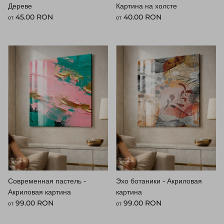
Дереве
Картина на холсте
Стандартная цена
Стандартная цена
45.00 RON
40.00 RON
от
от
Современная пастель -
Эхо ботаники - Акриловая
Акриловая картина
картина
Стандартная цена
Стандартная цена
99.00 RON
99.00 RON
от
от