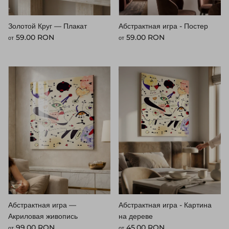
Золотой Круг — Плакат
Абстрактная игра - Постер
Стандартная цена
Стандартная цена
59.00 RON
59.00 RON
от
от
Абстрактная игра —
Абстрактная игра - Картина
Акриловая живопись
на дереве
Стандартная цена
Стандартная цена
99.00 RON
45.00 RON
от
от