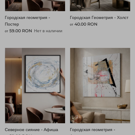
Городская геометрия -
Городская Геометрия - Холст
Стандартная цена
Постер
40.00 RON
от
Стандартная цена
59.00 RON
Нет в наличии
от
Северное сияние - Афиша
Городская геометрия -