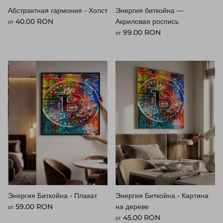
Абстрактная гармония - Холст
Энергия биткойна —
Стандартная цена
40.00 RON
Акриловая роспись
от
Стандартная цена
99.00 RON
от
Энергия Биткойна - Плакат
Энергия Биткойна - Картина
Стандартная цена
59.00 RON
на дереве
от
Стандартная цена
45.00 RON
от