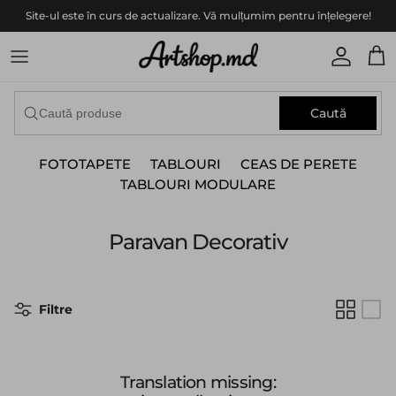
Translation missing: ro.accessibility.skip_to_content
Site-ul este în curs de actualizare. Vă mulțumim pentru înțelegere!
Translat
Tran
Caută
FOTOTAPETE
TABLOURI
CEAS DE PERETE
TABLOURI MODULARE
Paravan Decorativ
Filtre
Translation missing: