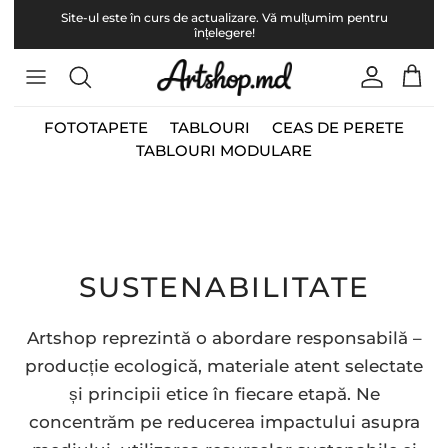
Translation missing: ro.accessibility.skip_to_content
Site-ul este în curs de actualizare. Vă mulțumim pentru
înțelegere!
Translation
Transl
FOTOTAPETE
TABLOURI
CEAS DE PERETE
TABLOURI MODULARE
SUSTENABILITATE
Artshop reprezintă o abordare responsabilă –
producție ecologică, materiale atent selectate
și principii etice în fiecare etapă. Ne
concentrăm pe reducerea impactului asupra