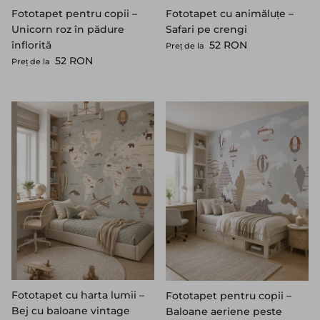
Fototapet pentru copii –
Fototapet cu animăluțe –
Unicorn roz în pădure
Safari pe crengi
Preț standard
înflorită
52 RON
Preț de la
Preț standard
52 RON
Preț de la
Fototapet cu harta lumii –
Fototapet pentru copii –
Bej cu baloane vintage
Baloane aeriene peste