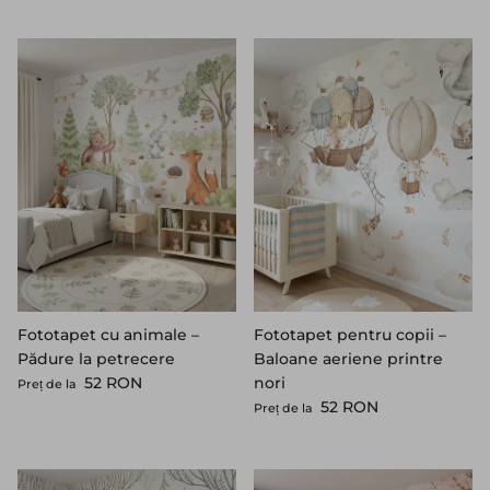
Fototapet cu animale –
Fototapet pentru copii –
Pădure la petrecere
Baloane aeriene printre
Preț standard
52 RON
nori
Preț de la
Preț standard
52 RON
Preț de la