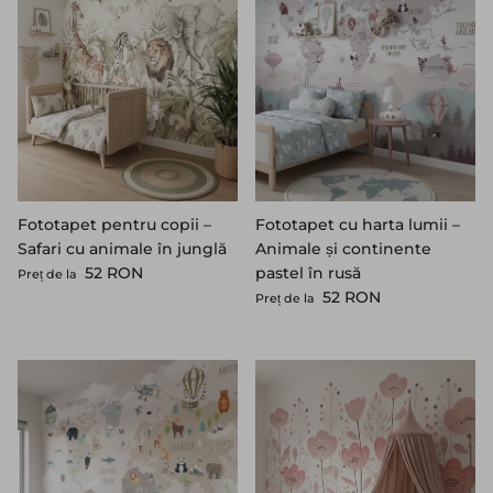
Fototapet pentru copii –
Fototapet cu harta lumii –
Safari cu animale în junglă
Animale și continente
Preț standard
52 RON
pastel în rusă
Preț de la
Preț standard
52 RON
Preț de la