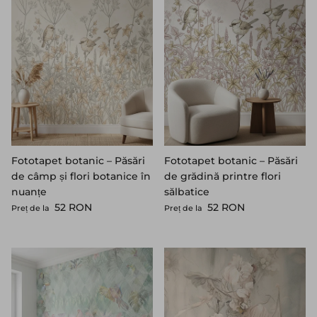
Fototapet botanic – Păsări
Fototapet botanic – Păsări
de câmp și flori botanice în
de grădină printre flori
nuanțe
sălbatice
Preț standard
Preț standard
52 RON
52 RON
Preț de la
Preț de la