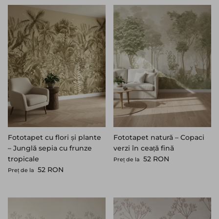
Fototapet cu flori și plante
Fototapet natură – Copaci
– Junglă sepia cu frunze
verzi în ceață fină
Preț standard
tropicale
52 RON
Preț de la
Preț standard
52 RON
Preț de la