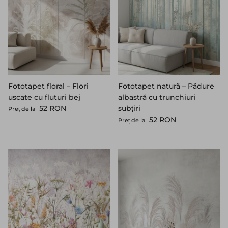
Fototapet floral – Flori
Fototapet natură – Pădure
uscate cu fluturi bej
albastră cu trunchiuri
Preț standard
52 RON
subțiri
Preț de la
Preț standard
52 RON
Preț de la