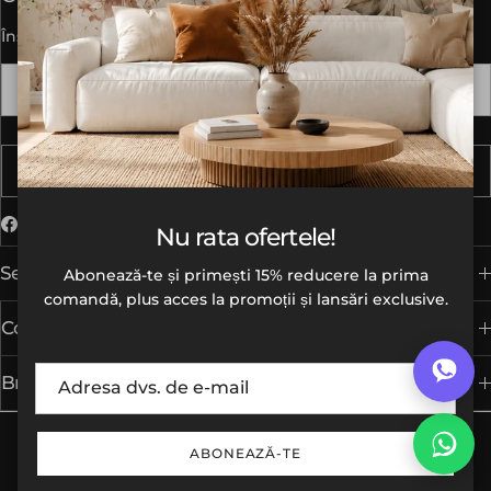
Înscrie-te pentru oferte exclusive.
Abonează-te
Facebook
Instagram
TikTok
Nu rata ofertele!
Serviciu clienți
Abonează-te și primești 15% reducere la prima
comandă, plus acces la promoții și lansări exclusive.
Corporate:
Brandurile noastre
ABONEAZĂ-TE