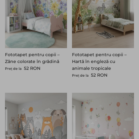
Fototapet pentru copii –
Fototapet pentru copii –
Zâne colorate în grădină
Hartă în engleză cu
Preț standard
52 RON
animale tropicale
Preț de la
Preț standard
52 RON
Preț de la