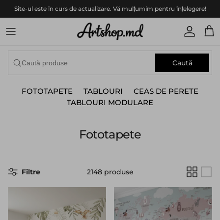
Translation missing: ro.accessibility.skip_to_content
Site-ul este în curs de actualizare. Vă mulțumim pentru înțelegere!
Translat
Tran
Caută
FOTOTAPETE
TABLOURI
CEAS DE PERETE
TABLOURI MODULARE
Fototapete
Filtre
2148 produse