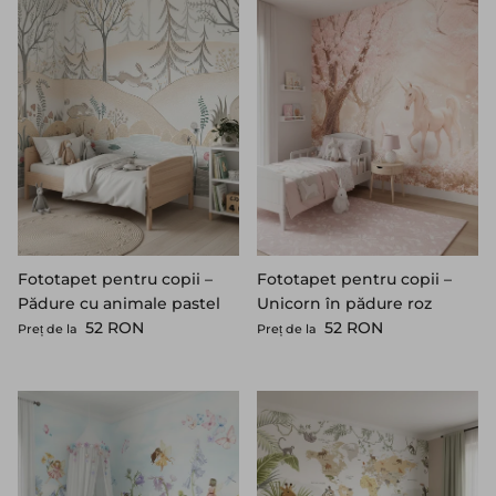
Fototapet pentru copii –
Fototapet pentru copii –
Pădure cu animale pastel
Unicorn în pădure roz
Preț standard
Preț standard
52 RON
52 RON
Preț de la
Preț de la