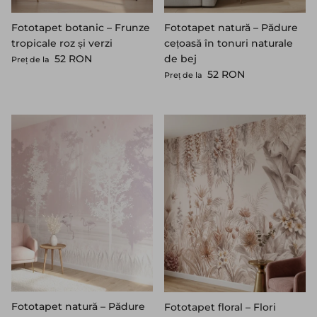
Fototapet botanic – Frunze
Fototapet natură – Pădure
tropicale roz și verzi
cețoasă în tonuri naturale
Preț standard
52 RON
de bej
Preț de la
Preț standard
52 RON
Preț de la
Fototapet natură – Pădure
Fototapet floral – Flori