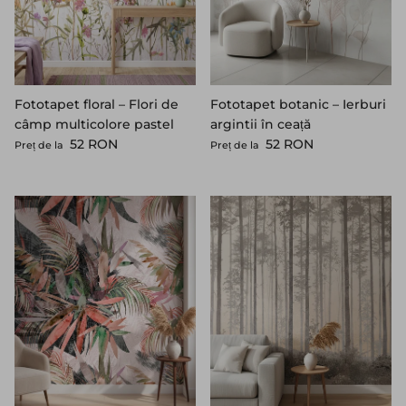
Fototapet botanic – Ierburi
Fototapet floral – Flori de
argintii în ceață
câmp multicolore pastel
Preț standard
Preț standard
52 RON
52 RON
Preț de la
Preț de la