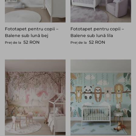
Fototapet pentru copii –
Fototapet pentru copii –
Balene sub lună bej
Balene sub lună lila
Preț standard
Preț standard
52 RON
52 RON
Preț de la
Preț de la