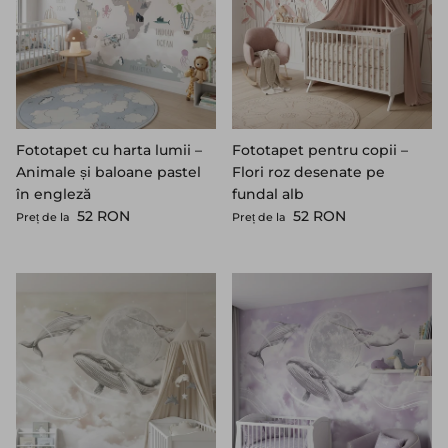
Fototapet cu harta lumii –
Fototapet pentru copii –
Animale și baloane pastel
Flori roz desenate pe
în engleză
fundal alb
Preț standard
Preț standard
52 RON
52 RON
Preț de la
Preț de la