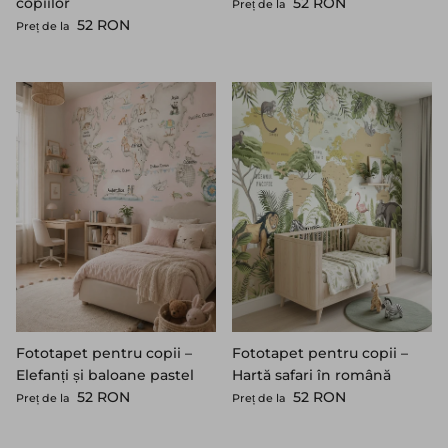
Preț standard
copiilor
52 RON
Preț de la
Preț standard
52 RON
Preț de la
Fototapet pentru copii –
Fototapet pentru copii –
Elefanți și baloane pastel
Hartă safari în română
Preț standard
Preț standard
52 RON
52 RON
Preț de la
Preț de la