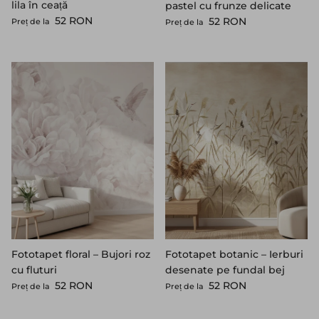
lila în ceață
pastel cu frunze delicate
Preț standard
Preț standard
52 RON
52 RON
Preț de la
Preț de la
Fototapet floral – Bujori roz
Fototapet botanic – Ierburi
cu fluturi
desenate pe fundal bej
Preț standard
Preț standard
52 RON
52 RON
Preț de la
Preț de la