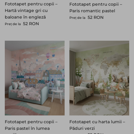
Fototapet pentru copii –
Fototapet pentru copii –
Hartă vintage gri cu
Paris romantic pastel
Preț standard
baloane în engleză
52 RON
Preț de la
Preț standard
52 RON
Preț de la
Fototapet pentru copii –
Fototapet cu harta lumii –
Paris pastel în lumea
Păduri verzi