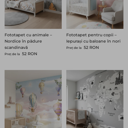
Fototapet cu animale –
Fototapet pentru copii –
Nordice în pădure
Iepurași cu baloane în nori
Preț standard
scandinavă
52 RON
Preț de la
Preț standard
52 RON
Preț de la