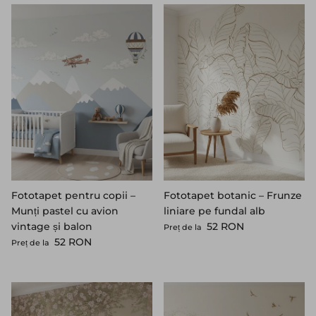
Fototapet pentru copii –
Fototapet botanic – Frunze
Munți pastel cu avion
liniare pe fundal alb
Preț standard
vintage și balon
52 RON
Preț de la
Preț standard
52 RON
Preț de la