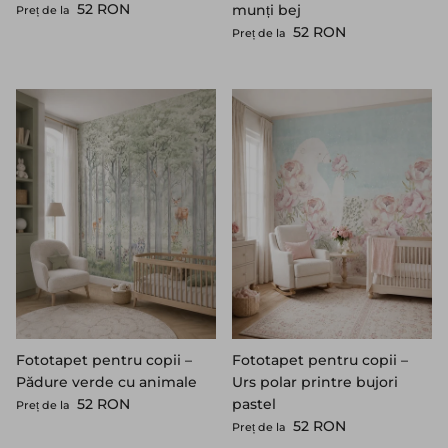
Preț standard
52 RON
munți bej
Preț de la
Preț standard
52 RON
Preț de la
Fototapet pentru copii –
Fototapet pentru copii –
Pădure verde cu animale
Urs polar printre bujori
Preț standard
52 RON
pastel
Preț de la
Preț standard
52 RON
Preț de la