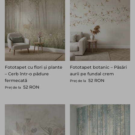
Fototapet cu flori și plante
Fototapet botanic – Păsări
– Cerb într-o pădure
aurii pe fundal crem
Preț standard
fermecată
52 RON
Preț de la
Preț standard
52 RON
Preț de la