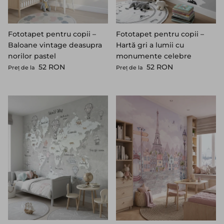
Fototapet pentru copii –
Fototapet pentru copii –
Baloane vintage deasupra
Hartă gri a lumii cu
norilor pastel
monumente celebre
Preț standard
Preț standard
52 RON
52 RON
Preț de la
Preț de la